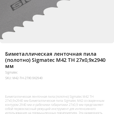
Биметаллическая ленточная пила
(полотно) Sigmatec M42 TH 27х0,9x2940
мм
Sigmatec
SKU:
M42-TH-27X0.9X2940
Биметаллическая ленточная пила (полотно) Sigmatec M42 TH
27х0,9x2940 мм Биметаллическая пила Sigmatec M42 со сваренным
контуром 2940 мм и рабочими габаритами 27x0,9 мм представляет
собой первоклассный режущий инструмент для интенсивного
использования на промышленных предприятиях. Эта размерность