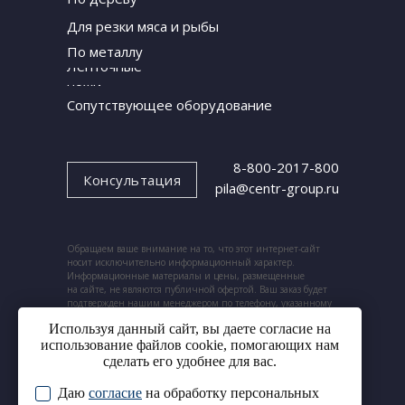
Для резки мяса и рыбы
По металлу
Ленточные
ножи
Сопутствующее оборудование
8-800-2017-800
Консультация
pila@centr-group.ru
Обращаем ваше внимание на то, что этот интернет-сайт
носит исключительно информационный характер.
Информационные материалы и цены, размещенные
на сайте, не являются публичной офертой. Ваш заказ будет
подтвержден нашим менеджером по телефону, указанному
при заказе.
Используя данный сайт, вы даете согласие на
использование файлов cookie, помогающих нам
сделать его удобнее для вас.
Даю
согласие
на обработку персональных
© 2024. ООО «Центр ленточных пил».