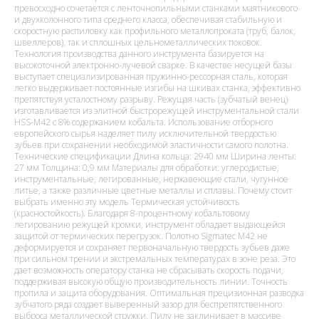
превосходно сочетается с ленточнопильными станками маятникового
и двухколонного типа среднего класса, обеспечивая стабильную и
скоростную распиловку как профильного металлопроката (труб, балок,
швеллеров), так и сплошных цельнометаллических поковок.
Технология производства данного инструмента базируется на
высокоточной электронно-лучевой сварке. В качестве несущей базы
выступает специализированная пружинно-рессорная сталь, которая
легко выдерживает постоянные изгибы на шкивах станка, эффективно
препятствуя усталостному разрыву. Режущая часть (зубчатый венец)
изготавливается из элитной быстрорежущей инструментальной стали
HSS-M42 с 8% содержанием кобальта. Использование отборного
европейского сырья наделяет пилу исключительной твердостью
зубьев при сохранении необходимой эластичности самого полотна.
Технические спецификации Длина кольца: 2940 мм Ширина ленты:
27 мм Толщина: 0,9 мм Материалы для обработки: углеродистые,
инструментальные, легированные, нержавеющие стали, чугунное
литье, а также различные цветные металлы и сплавы. Почему стоит
выбрать именно эту модель Термическая устойчивость
(красностойкость). Благодаря 8-процентному кобальтовому
легированию режущей кромки, инструмент обладает выдающейся
защитой от термических перегрузок. Полотно Sigmatec M42 не
деформируется и сохраняет первоначальную твердость зубьев даже
при сильном трении и экстремальных температурах в зоне реза. Это
дает возможность оператору станка не сбрасывать скорость подачи,
поддерживая высокую общую производительность линии. Точность
пропила и защита оборудования. Оптимальная прецизионная разводка
зубчатого ряда создает выверенный зазор для беспрепятственного
выброса металлической стружки. Пилу не заклинивает в массиве