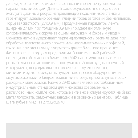
детали, что практически исключает возникновение губительных
паразитных вибраций. Данный фактор существенно продлевает
эксплуатационный ресурс направляющих подшипников станка и
гарантирует идеально ровный, гладкий торец заготовки без наплывов.
Торцевая жесткость (27х0,9 мм). Продуманные параметры ленты
(ширина 27 мм при толщине 0,9 мм) придают ей отличную
сопротивляемость к скручивающим нагрузкам и боковым уводам.
Оснастка четко выдерживает перпендикулярность распила даже при
обработке толстостенного проката или несимметричных профилей,
сохраняя при этом нужную упругость для стабильного вращения.
Финансовая выгода для предприятия. Значительный рабочий
потенциал кобальтового биметалла M42 напрямую сказывается на
рентабельности заготовительного участка. Используя долговечный
инструмент, вы радикально снижаете частоту его замены,
минимизируете периоды вынужденного простоя оборудования и
ощутимо экономите бюджет компании на регулярной закупке новых
расходных материалов. Размер 2940 мм является востребованным
индустриальным стандартом для множества современных
распиловочных комплексов, которые активно эксплуатируются на базах
металлопроката, ремонтных заводах и в сервисных центрах. Таблица
шага зубьев M42 TH 27x0,9x2940