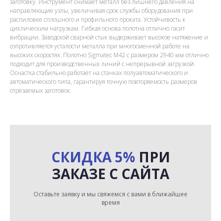
заготовку. Инструмент снимает металл без лишнего давления на
направляющие узлы, увеличивая срок службы оборудования при
распиловке сплошного и профильного проката. Устойчивость к
циклическим нагрузкам. Гибкая основа полотна отлично гасит
вибрации. Заводской сварной стык выдерживает высокое натяжение и
сопротивляется усталости металла при многосменной работе на
высоких скоростях. Полотно Sigmatec M42 с размером 2940 мм отлично
подходит для производственных линий с непрерывной загрузкой.
Оснастка стабильно работает на станках полуавтоматического и
автоматического типа, гарантируя точную повторяемость размеров
отрезаемых заготовок.
СКИДКА 5%
ПРИ
ЗАКАЗЕ С САЙТА
Оставьте заявку и мы свяжемся с вами в ближайшее
время