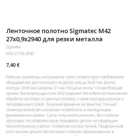
Ленточное полотно Sigmatec M42
27x0,9x2940 для резки металла
Sigmatec
M42-27-09-2940
7,40
€
Рабочие параметры инструмента строго соответствуют требованиям
оборудования, рассчитанного на длину кольца 2940 мм: Длина
контура: 2940 мм Ширина: 27 мм Толщина ленты: 0,9 мм Режущая
кромка: быстрорежущая сталь M42 (содержит 8% кобальта) Назначение:
обработка заготовок из цветных сплавов, а также конструкционных и
легированных сталей. Экономия времени на зачистке. Точный
геометрический рез исключает потребность в последующем
фрезеровании кромок. Срезы получаются ровными, без глубоких
заусенцев, что позволяет сразу передавать детали на следующие
технологические участки. Снижение износа станков. Продуманный
угол наклона зубьев обеспечивает плавное проникновение в