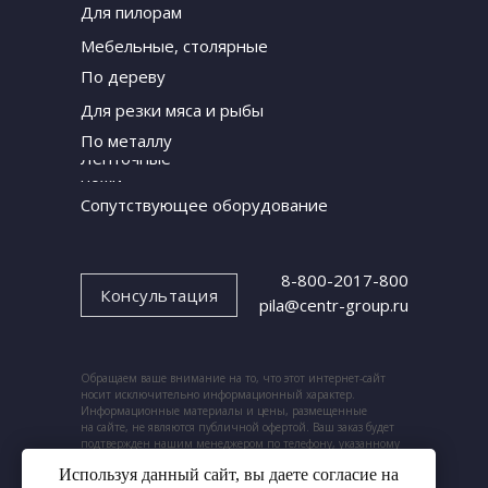
Для пилорам
Мебельные, столярные
По дереву
Для резки мяса и рыбы
По металлу
Ленточные
ножи
Сопутствующее оборудование
8-800-2017-800
Консультация
pila@centr-group.ru
Обращаем ваше внимание на то, что этот интернет-сайт
носит исключительно информационный характер.
Информационные материалы и цены, размещенные
на сайте, не являются публичной офертой. Ваш заказ будет
подтвержден нашим менеджером по телефону, указанному
при заказе.
Используя данный сайт, вы даете согласие на