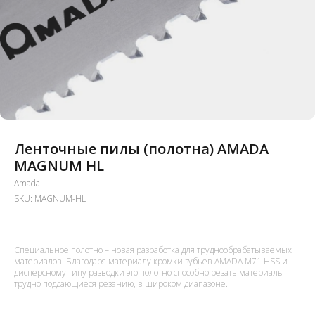
Ленточные пилы (полотна) AMADA
MAGNUM HL
Amada
SKU:
MAGNUM-HL
Специальное полотно – новая разработка для труднообрабатываемых
материалов. Благодаря материалу кромки зубьев AMADA M71 HSS и
дисперсному типу разводки это полотно способно резать материалы
трудно поддающиеся резанию, в широком диапазоне.