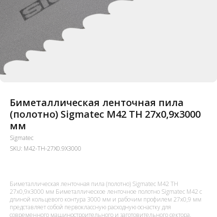
Биметаллическая ленточная пила
(полотно) Sigmatec M42 TH 27х0,9x3000
мм
Sigmatec
SKU:
M42-TH-27X0.9X3000
Биметаллическая ленточная пила (полотно) Sigmatec M42 TH
27х0,9x3000 мм Биметаллическое ленточное полотно Sigmatec M42 с
длиной кольцевого контура 3000 мм и рабочим профилем 27x0,9 мм
представляет собой первоклассную расходную оснастку для
современного машиностроительного и заготовительного сектора.