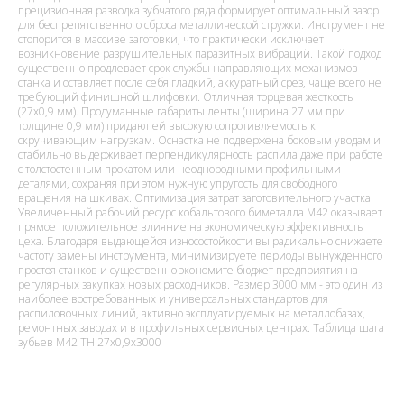
прецизионная разводка зубчатого ряда формирует оптимальный зазор
для беспрепятственного сброса металлической стружки. Инструмент не
стопорится в массиве заготовки, что практически исключает
возникновение разрушительных паразитных вибраций. Такой подход
существенно продлевает срок службы направляющих механизмов
станка и оставляет после себя гладкий, аккуратный срез, чаще всего не
требующий финишной шлифовки. Отличная торцевая жесткость
(27х0,9 мм). Продуманные габариты ленты (ширина 27 мм при
толщине 0,9 мм) придают ей высокую сопротивляемость к
скручивающим нагрузкам. Оснастка не подвержена боковым уводам и
стабильно выдерживает перпендикулярность распила даже при работе
с толстостенным прокатом или неоднородными профильными
деталями, сохраняя при этом нужную упругость для свободного
вращения на шкивах. Оптимизация затрат заготовительного участка.
Увеличенный рабочий ресурс кобальтового биметалла M42 оказывает
прямое положительное влияние на экономическую эффективность
цеха. Благодаря выдающейся износостойкости вы радикально снижаете
частоту замены инструмента, минимизируете периоды вынужденного
простоя станков и существенно экономите бюджет предприятия на
регулярных закупках новых расходников. Размер 3000 мм - это один из
наиболее востребованных и универсальных стандартов для
распиловочных линий, активно эксплуатируемых на металлобазах,
ремонтных заводах и в профильных сервисных центрах. Таблица шага
зубьев M42 TH 27x0,9x3000