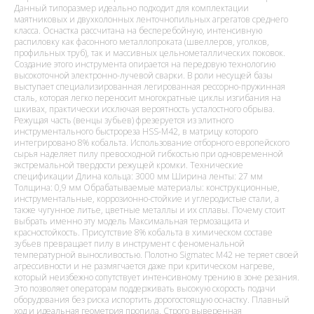
Данный типоразмер идеально подходит для комплектации
маятниковых и двухколонных ленточнопильных агрегатов среднего
класса. Оснастка рассчитана на бесперебойную, интенсивную
распиловку как фасонного металлопроката (швеллеров, уголков,
профильных труб), так и массивных цельнометаллических поковок.
Создание этого инструмента опирается на передовую технологию
высокоточной электронно-лучевой сварки. В роли несущей базы
выступает специализированная легированная рессорно-пружинная
сталь, которая легко переносит многократные циклы изгибания на
шкивах, практически исключая вероятность усталостного обрыва.
Режущая часть (венцы зубьев) фрезеруется из элитного
инструментального быстрореза HSS-M42, в матрицу которого
интегрировано 8% кобальта. Использование отборного европейского
сырья наделяет пилу превосходной гибкостью при одновременной
экстремальной твердости режущей кромки. Технические
спецификации Длина кольца: 3000 мм Ширина ленты: 27 мм
Толщина: 0,9 мм Обрабатываемые материалы: конструкционные,
инструментальные, коррозионно-стойкие и углеродистые стали, а
также чугунное литье, цветные металлы и их сплавы. Почему стоит
выбрать именно эту модель Максимальная термозащита и
красностойкость. Присутствие 8% кобальта в химическом составе
зубьев превращает пилу в инструмент с феноменальной
температурной выносливостью. Полотно Sigmatec M42 не теряет своей
агрессивности и не размягчается даже при критическом нагреве,
который неизбежно сопутствует интенсивному трению в зоне резания.
Это позволяет операторам поддерживать высокую скорость подачи
оборудования без риска испортить дорогостоящую оснастку. Плавный
ход и идеальная геометрия пропила. Строго выверенная