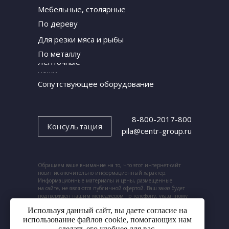
Мебельные, столярные
По дереву
Для резки мяса и рыбы
По металлу
Ленточные
ножи
Сопутствующее оборудование
8-800-2017-800
Консультация
pila@centr-group.ru
Обращаем ваше внимание на то, что этот интернет-сайт
носит исключительно информационный характер.
Информационные материалы и цены, размещенные
на сайте, не являются публичной офертой. Ваш заказ будет
подтвержден нашим менеджером по телефону, указанному
при заказе.
Используя данный сайт, вы даете согласие на
использование файлов cookie, помогающих нам
сделать его удобнее для вас.