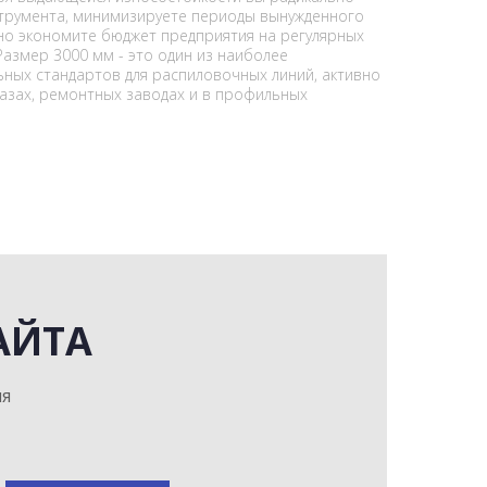
струмента, минимизируете периоды вынужденного
но экономите бюджет предприятия на регулярных
Размер 3000 мм - это один из наиболее
ных стандартов для распиловочных линий, активно
азах, ремонтных заводах и в профильных
АЙТА
мя