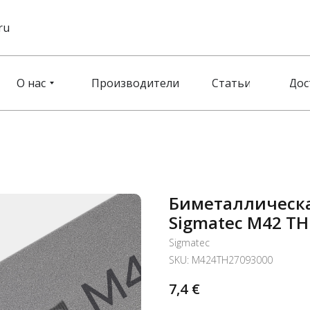
ru
О нас
Производители
Статьи
Дос
Биметаллическа
Sigmatec M42 TH
Sigmatec
SKU:
M424TH27093000
7,4
€