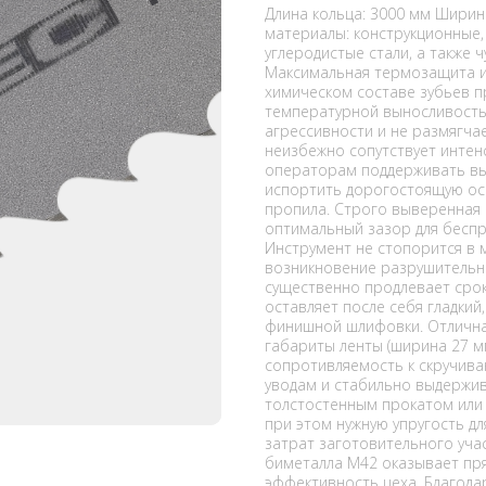
Длина кольца: 3000 мм Ширин
материалы: конструкционные,
углеродистые стали, а также ч
Максимальная термозащита и 
химическом составе зубьев 
температурной выносливостью
агрессивности и не размягча
неизбежно сопутствует интен
операторам поддерживать вы
испортить дорогостоящую осн
пропила. Строго выверенная
оптимальный зазор для беспр
Инструмент не стопорится в 
возникновение разрушительн
существенно продлевает сро
оставляет после себя гладкий
финишной шлифовки. Отличная
габариты ленты (ширина 27 м
сопротивляемость к скручив
уводам и стабильно выдержив
толстостенным прокатом или
при этом нужную упругость д
затрат заготовительного уча
биметалла M42 оказывает пр
эффективность цеха. Благод