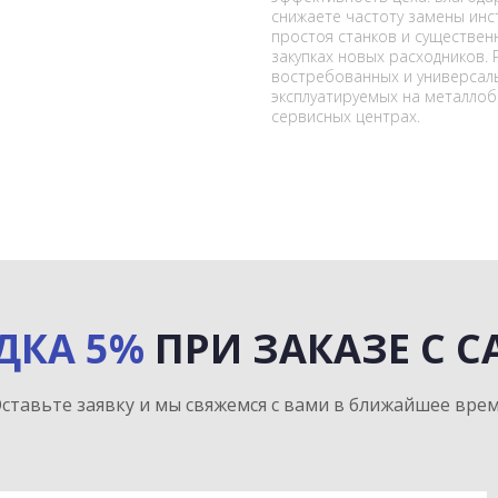
снижаете частоту замены ин
простоя станков и существен
закупках новых расходников. 
востребованных и универсаль
эксплуатируемых на металлоб
сервисных центрах.
ДКА 5%
ПРИ ЗАКАЗЕ С С
ставьте заявку и мы свяжемся с вами в ближайшее вре