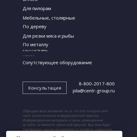
Для пилорам
Мебельные, столярные
По дереву
Для резки мяса и рыбы
По металлу
Ленточные
ножи
Сопутствующее оборудование
8-800-2017-800
Консультация
pila@centr-group.ru
Обращаем ваше внимание на то, что этот интернет-сайт
носит исключительно информационный характер.
Информационные материалы и цены, размещенные
на сайте, не являются публичной офертой. Ваш заказ будет
подтвержден нашим менеджером по телефону, указанному
при заказе.