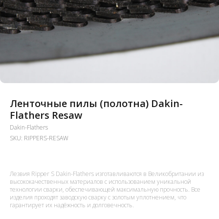
Ленточные пилы (полотна) Dakin-
Flathers Resaw
Dakin-Flathers
SKU:
RIPPERS-RESAW
Лезвия Ripper S Dakin-Flathers изготавливаются в Великобритании из
высококачественных материалов с использованием уникальной
технологии сварки, обеспечивающей максимальную прочность. Все
изделия проходят заводскую сварку с золотым уплотнением, что
гарантирует их надёжность и долговечность.