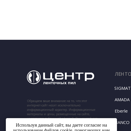
ЛЕНТ
SIGMAT
AMADA
Обращаем ваше внимание на то, что этот
интернет-сайт носит исключительно
информационный характер. Информационные
Eberle
материалы и цены, размещенные на сайте,
не являются публичной офертой. Ваш заказ будет
BANCO
подтвержден нашим менеджером по телефону,
Используя данный сайт, вы даете согласие на
указанному при заказе.
использование файлов cookie, помогающих нам