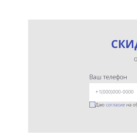
СКИ
О
Ваш телефон
+1(000)000-0000
Даю
согласие
на о