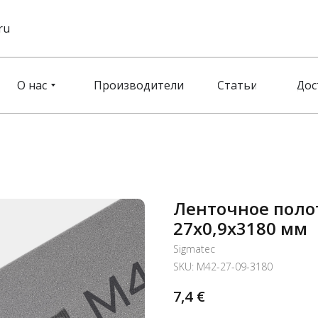
ru
О нас
Производители
Статьи
Дос
Ленточное поло
27x0,9x3180 мм
Sigmatec
SKU:
M42-27-09-3180
7,4
€