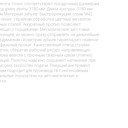
мента точно соответствуют посадочным размерам
д длину ленты 3180 мм: Длина контура: 3180 мм
мм Материал зубьев: быстрорежущий сплав M42
ачение: серийная обработка цветных металлов,
ных сталей. Аккуратный пропил позволяет
ующего торцевания. Металлические заготовки
усенцев, их можно сразу отправлять на дальнейшие
одуманная геометрия зубьев гарантирует плавное
фильный прокат. Качественный отвод стружки
отки, сберегая рабочий ресурс направляющих
снова вместе с прочным сварным швом отлично
аций. Полотно надежно сохраняет натяжение при
высоких скоростях подачи. Режущий инструмент
мм подходит для производств с интенсивным
ильные показатели на автоматических и
еза.