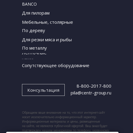
BANCO
Для пилорам
Мебельные, столярные
По дереву
Для резки мяса и рыбы
По металлу
Ленточные
ножи
Сопутствующее оборудование
8-800-2017-800
Консультация
pila@centr-group.ru
Обращаем ваше внимание на то, что этот интернет-сайт
носит исключительно информационный характер.
Информационные материалы и цены, размещенные
на сайте, не являются публичной офертой. Ваш заказ будет
подтвержден нашим менеджером по телефону, указанному