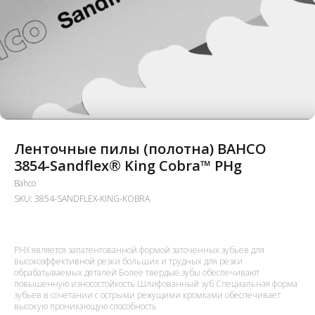
Ленточные пилы (полотна) BAHCO
3854-Sandflex® King Cobra™ PHg
Bahco
SKU:
3854-SANDFLEX-KING-KOBRA
PHX является запатентованной формой заточенных зубьев для
высокоэффективной резки больших и трудных для резки
обрабатываемых деталей Более твердые зубы обеспечивают
повышенную износостойкость Шлифованный зуб Специальная форма
зубьев в сочетании с острыми режущими кромками обеспечивает
высокую проникающую способность