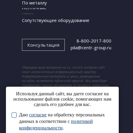
По металлу
Ленточные
ножи
Сопутствующее оборудование
8-800-2017-800
Консультация
pila@centr-group.ru
Обращаем ваше внимание на то, что этот интернет-сайт
носит исключительно информационный характер.
Информационные материалы и цены, размещенные
на сайте, не являются публичной офертой. Ваш заказ будет
подтвержден нашим менеджером по телефону, указанному
при заказе.
Используя данный сайт, вы даете согласие на
использование файлов cookie, помогающих нам
сделать его удобнее для вас.
Даю
согласие
на обработку персональных
© 2024. ООО «Центр ленточных пил».
Cогласие на обработку
данных в соответствии с
политикой
Все права защищены.
персональных данных
конфиденциальности
.