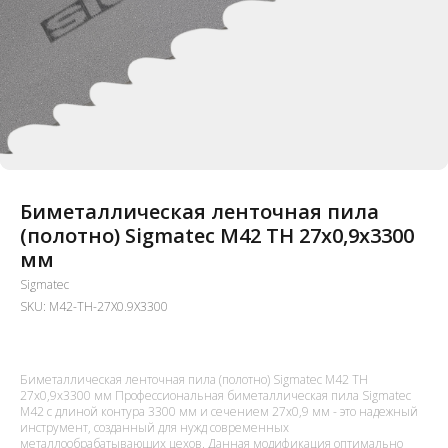
Биметаллическая ленточная пила
(полотно) Sigmatec M42 TH 27х0,9x3300
мм
Sigmatec
SKU:
M42-TH-27X0.9X3300
Биметаллическая ленточная пила (полотно) Sigmatec M42 TH
27х0,9x3300 мм Профессиональная биметаллическая пила Sigmatec
M42 с длиной контура 3300 мм и сечением 27x0,9 мм - это надежный
инструмент, созданный для нужд современных
металлообрабатывающих цехов. Данная модификация оптимально