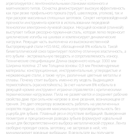
агрегатируется с ленточнопильными станками колонного и
маятникового типов. Оснастка демонстрирует высокую эффективность
как при резке профильного проката (труб, швеллеров, уголков), так и
при раскрое массивных сплошных заготовок. Секрет непревзойденной
прочности инструмента кроется в использовании передовой
технологии электронно-лучевой сварки. Несущей основой (спинкой)
выступает гибкая рессорно-пружинная сталь, которая легко переносит
циклические изгибы на шкивах и компенсирует динамические
нагрузки. Режущая часть выполнена из высококачественной
быстрорежущей стали HSS-M42, обогащенной 8% кобальта. Такой
биметаллический союз гарантирует полотну отличную эластичность, а
его зубьям - экстремальную твердость и сопротивляемость износу.
Технические спецификации Длина сваренного кольца: 3300 мм
Ширина полотна: 27 мм Толщина основы: 0,9 мм Рекомендуемые
материалы: конструкционные, инструментальные, углеродистые и
нержавеющие стали, а также чугун, различные цветные металлы и
сплавы. Почему стоит выбрать именно эту модель Выдающаяся
термостойкость (красностойкость). За счет наличия 8% кобальта в
режущей кромке инструмент играючи справляется с критическими
термическими нагрузками. Пила не размягчается и сохраняет рабочие
свойства даже при сильном нагреве в зоне резания, возникающем от
трения. Это дает оператору возможность работать на увеличенных
скоростях подачи, сохраняя максимальную производительность без
ущерба для зубьев. Плавный рез и отсутствие вибраций. Выверенная
геометрия и прецизионная разводка зубьев формируют идеальный
канал для беспрепятственного выброса металлической стружки. Лента
свободно проходит сквозь заготовку, не застревая в ней, что
минимизирует вредные вибрации. В результате вы получаете