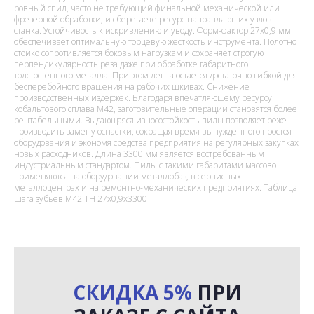
ровный спил, часто не требующий финальной механической или
фрезерной обработки, и сберегаете ресурс направляющих узлов
станка. Устойчивость к искривлению и уводу. Форм-фактор 27х0,9 мм
обеспечивает оптимальную торцевую жесткость инструмента. Полотно
стойко сопротивляется боковым нагрузкам и сохраняет строгую
перпендикулярность реза даже при обработке габаритного
толстостенного металла. При этом лента остается достаточно гибкой для
бесперебойного вращения на рабочих шкивах. Снижение
производственных издержек. Благодаря впечатляющему ресурсу
кобальтового сплава M42, заготовительные операции становятся более
рентабельными. Выдающаяся износостойкость пилы позволяет реже
производить замену оснастки, сокращая время вынужденного простоя
оборудования и экономя средства предприятия на регулярных закупках
новых расходников. Длина 3300 мм является востребованным
индустриальным стандартом. Пилы с такими габаритами массово
применяются на оборудовании металлобаз, в сервисных
металлоцентрах и на ремонтно-механических предприятиях. Таблица
шага зубьев M42 TH 27x0,9x3300
СКИДКА 5%
ПРИ