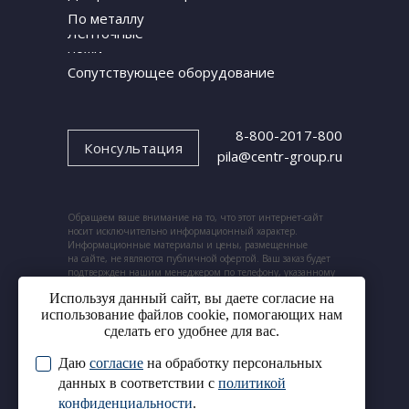
По металлу
Ленточные
ножи
Сопутствующее оборудование
8-800-2017-800
Консультация
pila@centr-group.ru
Обращаем ваше внимание на то, что этот интернет-сайт
носит исключительно информационный характер.
Информационные материалы и цены, размещенные
на сайте, не являются публичной офертой. Ваш заказ будет
подтвержден нашим менеджером по телефону, указанному
при заказе.
Используя данный сайт, вы даете согласие на
использование файлов cookie, помогающих нам
сделать его удобнее для вас.
Даю
согласие
на обработку персональных
© 2024. ООО «Центр ленточных пил».
Cогласие на обработку
данных в соответствии с
политикой
Все права защищены.
персональных данных
конфиденциальности
.