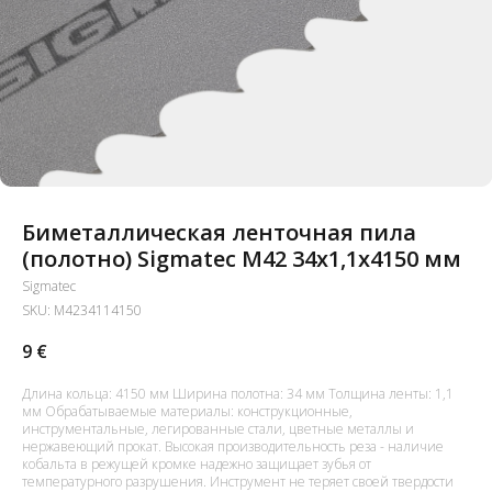
Биметаллическая ленточная пила
(полотно) Sigmatec M42 34x1,1x4150 мм
Sigmatec
SKU:
M4234114150
9
€
Длина кольца: 4150 мм Ширина полотна: 34 мм Толщина ленты: 1,1
мм Обрабатываемые материалы: конструкционные,
инструментальные, легированные стали, цветные металлы и
нержавеющий прокат. Высокая производительность реза - наличие
кобальта в режущей кромке надежно защищает зубья от
температурного разрушения. Инструмент не теряет своей твердости