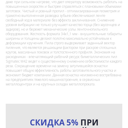
даже при сильном нагреве, что дает оператору возможность работать на
повышенных скоростях и быстрее справляться с плановыми объемами
заготовок. Чистый и ровный пропил - оптимизированная геометрия и
грамотно выполненная разводка зубьев обеспечивают ленте
свободный ход в материале без эффекта заклинивания. Снижение
уровня вибрации не только улучшает качество торца (без заусенцев и
задиров), но и бережет механические узлы ленточнопильного
оборудования. Жесткость формата 34х1,1 мм - внушительные габариты
ширины и толщины делают полотно максимально устойчивым к
деформации кручения. Пила строго выдерживает заданный вектор
пиления, что является решающим фактором при раскрое сплошных
кругов, массивных поковок и толстостенного профиля. Экономия на
расходниках - впечатляющий рабочий ресурс биметаллических пил
Sigmatec M42 ведет к существенному снижению себестоимости каждого
реза. Сокращение времени на замену затупившейся оснастки
повышает общую эффективность работы заготовительного участка и
экономит бюджет компании. Данная оснастка неизменно востребована
на предприятиях тяжелого машиностроения, в сервисных
металлоцентрах и на крупных складах металлопроката.
СКИДКА 5%
ПРИ