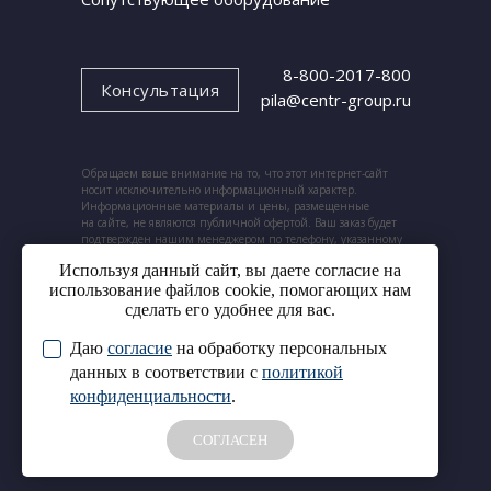
8-800-2017-800
Консультация
pila@centr-group.ru
Обращаем ваше внимание на то, что этот интернет-сайт
носит исключительно информационный характер.
Информационные материалы и цены, размещенные
на сайте, не являются публичной офертой. Ваш заказ будет
подтвержден нашим менеджером по телефону, указанному
при заказе.
Используя данный сайт, вы даете согласие на
использование файлов cookie, помогающих нам
сделать его удобнее для вас.
Даю
согласие
на обработку персональных
© 2024. ООО «Центр ленточных пил».
Cогласие на обработку
данных в соответствии с
политикой
Все права защищены.
персональных данных
конфиденциальности
.
Политика конфиденциальности
СОГЛАСЕН
Аудитория
Сайт сделан