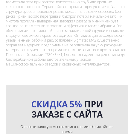
геометрию реза при раскрое толстостенных труб или крупных
сплошных заготовок. Термостойкость кромки - присутствие кобальта в
структуре зубьев позволяет резать металл на высоких скоростях без
риска критического перегрева и быстрой потери начальной заточки.
Чистота пропила - выверенная заводская разводка минимизирует
трение ленты о стенки заготовки и эффективно гасит вибрации. Это
обеспечивает правильный вынос металлической стружки и оставляет
гладкую поверхность среза без задиров. Оптимизация расходов цеха -
увеличенный рабочий ресурс полотен Sigmatec M42 существенно
сокращает издержки предприятия на регулярную закупку расходных
материалов и уменьшает время незапланированного простоя станков.
Полотно с габаритами 4780x34x1,1 является надежным решением для
бесперебойной работы заготовительных участков
машиностроительных заводов и сервисных металлоцентров.
СКИДКА 5%
ПРИ
ЗАКАЗЕ С САЙТА
Оставьте заявку и мы свяжемся с вами в ближайшее
время