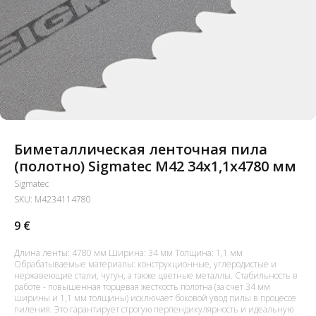
Биметаллическая ленточная пила
(полотно) Sigmatec M42 34х1,1x4780 мм
Sigmatec
SKU:
M4234114780
9
€
Длина ленты: 4780 мм Ширина: 34 мм Толщина: 1,1 мм
Обрабатываемые материалы: конструкционные, углеродистые и
нержавеющие стали, чугун, а также цветные металлы. Стабильность в
работе - повышенная торцевая жесткость полотна (за счет 34 мм
ширины и 1,1 мм толщины) исключает боковой увод пилы в процессе
пиления. Это гарантирует строгую перпендикулярность и идеальную