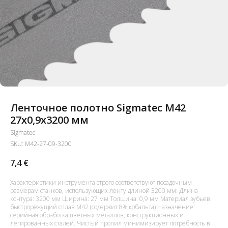
Ленточное полотно Sigmatec M42
27x0,9x3200 мм
Sigmatec
SKU:
M42-27-09-3200
7,4
€
Характеристики инструмента строго соответствуют посадочным
размерам станков, использующих ленту длиной 3200 мм: Длина
контура: 3200 мм Ширина: 27 мм Толщина: 0,9 мм Материал зубьев:
быстрорежущий сплав M42 (содержит 8% кобальта) Назначение:
серийная обработка цветных металлов, конструкционных и
легированных сталей. Чистый пропил минимизирует потребность в