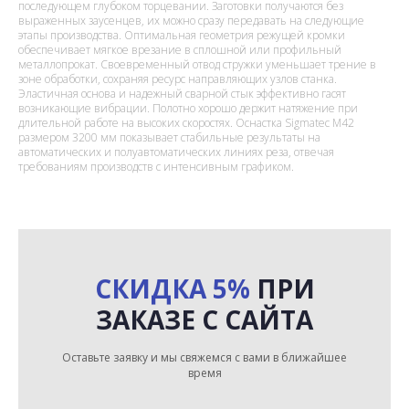
последующем глубоком торцевании. Заготовки получаются без
выраженных заусенцев, их можно сразу передавать на следующие
этапы производства. Оптимальная геометрия режущей кромки
обеспечивает мягкое врезание в сплошной или профильный
металлопрокат. Своевременный отвод стружки уменьшает трение в
зоне обработки, сохраняя ресурс направляющих узлов станка.
Эластичная основа и надежный сварной стык эффективно гасят
возникающие вибрации. Полотно хорошо держит натяжение при
длительной работе на высоких скоростях. Оснастка Sigmatec M42
размером 3200 мм показывает стабильные результаты на
автоматических и полуавтоматических линиях реза, отвечая
требованиям производств с интенсивным графиком.
СКИДКА 5%
ПРИ
ЗАКАЗЕ С САЙТА
Оставьте заявку и мы свяжемся с вами в ближайшее
время