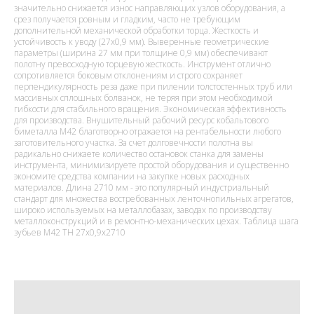
значительно снижается износ направляющих узлов оборудования, а
срез получается ровным и гладким, часто не требующим
дополнительной механической обработки торца. Жесткость и
устойчивость к уводу (27х0,9 мм). Выверенные геометрические
параметры (ширина 27 мм при толщине 0,9 мм) обеспечивают
полотну превосходную торцевую жесткость. Инструмент отлично
сопротивляется боковым отклонениям и строго сохраняет
перпендикулярность реза даже при пилении толстостенных труб или
массивных сплошных болванок, не теряя при этом необходимой
гибкости для стабильного вращения. Экономическая эффективность
для производства. Внушительный рабочий ресурс кобальтового
биметалла M42 благотворно отражается на рентабельности любого
заготовительного участка. За счет долговечности полотна вы
радикально снижаете количество остановок станка для замены
инструмента, минимизируете простой оборудования и существенно
экономите средства компании на закупке новых расходных
материалов. Длина 2710 мм - это популярный индустриальный
стандарт для множества востребованных ленточнопильных агрегатов,
широко используемых на металлобазах, заводах по производству
металлоконструкций и в ремонтно-механических цехах. Таблица шага
зубьев M42 TH 27x0,9x2710