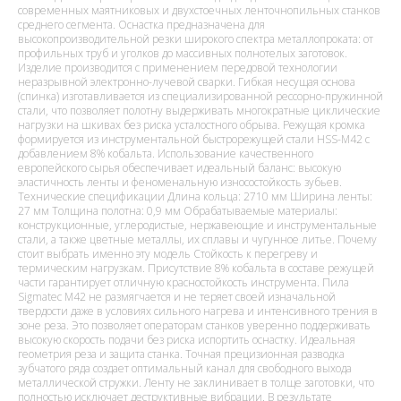
современных маятниковых и двухстоечных ленточнопильных станков
среднего сегмента. Оснастка предназначена для
высокопроизводительной резки широкого спектра металлопроката: от
профильных труб и уголков до массивных полнотелых заготовок.
Изделие производится с применением передовой технологии
неразрывной электронно-лучевой сварки. Гибкая несущая основа
(спинка) изготавливается из специализированной рессорно-пружинной
стали, что позволяет полотну выдерживать многократные циклические
нагрузки на шкивах без риска усталостного обрыва. Режущая кромка
формируется из инструментальной быстрорежущей стали HSS-M42 с
добавлением 8% кобальта. Использование качественного
европейского сырья обеспечивает идеальный баланс: высокую
эластичность ленты и феноменальную износостойкость зубьев.
Технические спецификации Длина кольца: 2710 мм Ширина ленты:
27 мм Толщина полотна: 0,9 мм Обрабатываемые материалы:
конструкционные, углеродистые, нержавеющие и инструментальные
стали, а также цветные металлы, их сплавы и чугунное литье. Почему
стоит выбрать именно эту модель Стойкость к перегреву и
термическим нагрузкам. Присутствие 8% кобальта в составе режущей
части гарантирует отличную красностойкость инструмента. Пила
Sigmatec M42 не размягчается и не теряет своей изначальной
твердости даже в условиях сильного нагрева и интенсивного трения в
зоне реза. Это позволяет операторам станков уверенно поддерживать
высокую скорость подачи без риска испортить оснастку. Идеальная
геометрия реза и защита станка. Точная прецизионная разводка
зубчатого ряда создает оптимальный канал для свободного выхода
металлической стружки. Ленту не заклинивает в толще заготовки, что
полностью исключает деструктивные вибрации. В результате