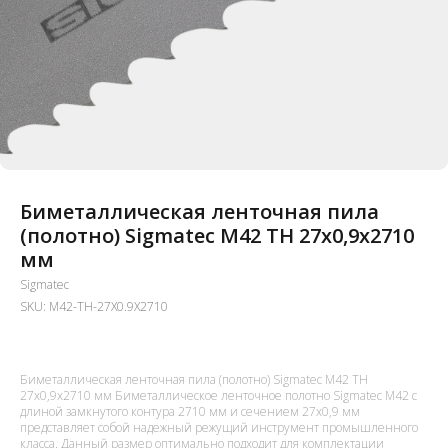
Биметаллическая ленточная пила
(полотно) Sigmatec M42 TH 27х0,9x2710
мм
Sigmatec
SKU:
M42-TH-27X0.9X2710
Биметаллическая ленточная пила (полотно) Sigmatec M42 TH
27х0,9x2710 мм Биметаллическое ленточное полотно Sigmatec M42 с
длиной замкнутого контура 2710 мм и сечением 27x0,9 мм
представляет собой надежный режущий инструмент промышленного
класса. Данный размер оптимально подходит для комплектации