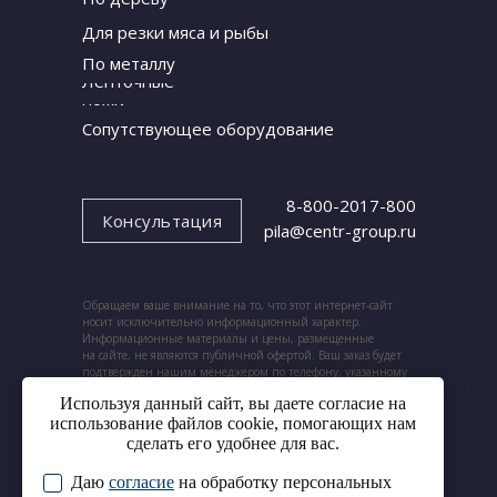
Для резки мяса и рыбы
По металлу
Ленточные
ножи
Сопутствующее оборудование
8-800-2017-800
Консультация
pila@centr-group.ru
Обращаем ваше внимание на то, что этот интернет-сайт
носит исключительно информационный характер.
Информационные материалы и цены, размещенные
на сайте, не являются публичной офертой. Ваш заказ будет
подтвержден нашим менеджером по телефону, указанному
при заказе.
Используя данный сайт, вы даете согласие на
использование файлов cookie, помогающих нам
сделать его удобнее для вас.
Даю
согласие
на обработку персональных
© 2024. ООО «Центр ленточных пил».