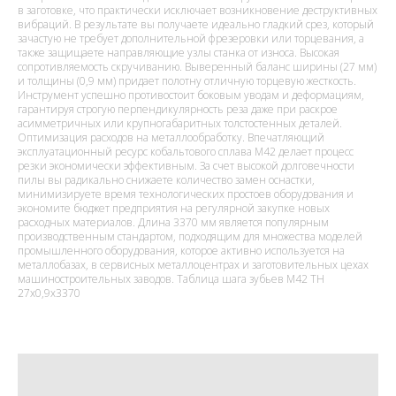
в заготовке, что практически исключает возникновение деструктивных
вибраций. В результате вы получаете идеально гладкий срез, который
зачастую не требует дополнительной фрезеровки или торцевания, а
также защищаете направляющие узлы станка от износа. Высокая
сопротивляемость скручиванию. Выверенный баланс ширины (27 мм)
и толщины (0,9 мм) придает полотну отличную торцевую жесткость.
Инструмент успешно противостоит боковым уводам и деформациям,
гарантируя строгую перпендикулярность реза даже при раскрое
асимметричных или крупногабаритных толстостенных деталей.
Оптимизация расходов на металлообработку. Впечатляющий
эксплуатационный ресурс кобальтового сплава M42 делает процесс
резки экономически эффективным. За счет высокой долговечности
пилы вы радикально снижаете количество замен оснастки,
минимизируете время технологических простоев оборудования и
экономите бюджет предприятия на регулярной закупке новых
расходных материалов. Длина 3370 мм является популярным
производственным стандартом, подходящим для множества моделей
промышленного оборудования, которое активно используется на
металлобазах, в сервисных металлоцентрах и заготовительных цехах
машиностроительных заводов. Таблица шага зубьев M42 TH
27x0,9x3370