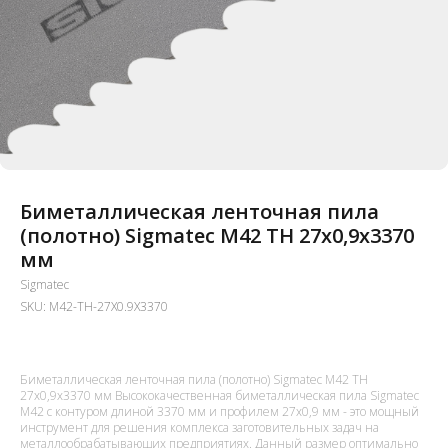
Биметаллическая ленточная пила
(полотно) Sigmatec M42 TH 27х0,9x3370
мм
Sigmatec
SKU:
M42-TH-27X0.9X3370
Биметаллическая ленточная пила (полотно) Sigmatec M42 TH
27х0,9x3370 мм Высококачественная биметаллическая пила Sigmatec
M42 с контуром длиной 3370 мм и профилем 27x0,9 мм - это мощный
инструмент для решения комплекса заготовительных задач на
металлообрабатывающих предприятиях. Данный размер оптимально