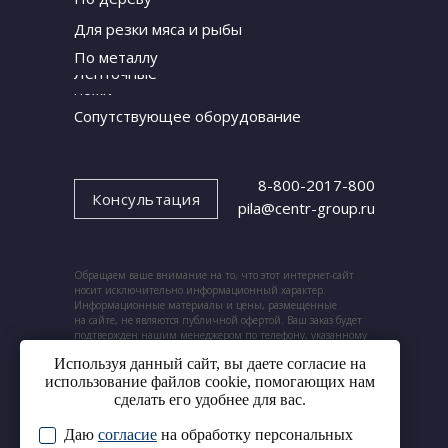
Для резки мяса и рыбы
По металлу
Ленточные
ножи
Сопутствующее оборудование
8-800-2017-800
Консультация
pila@centr-group.ru
Обращаем ваше внимание на то, что этот интернет-сайт
носит исключительно информационный характер.
Информационные материалы и цены, размещенные
на сайте, не являются публичной офертой. Ваш заказ будет
подтвержден нашим менеджером по телефону, указанному
при заказе.
Используя данный сайт, вы даете согласие на
использование файлов cookie, помогающих нам
сделать его удобнее для вас.
Даю
согласие
на обработку персональных
© 2024. ООО «Центр ленточных пил».