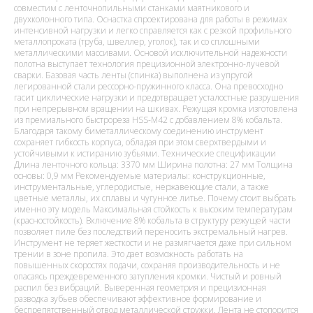
совместим с ленточнопильными станками маятникового и
двухколонного типа. Оснастка спроектирована для работы в режимах
интенсивной нагрузки и легко справляется как с резкой профильного
металлопроката (труба, швеллер, уголок), так и со сплошными
металлическими массивами. Основой исключительной надежности
полотна выступает технология прецизионной электронно-лучевой
сварки. Базовая часть ленты (спинка) выполнена из упругой
легированной стали рессорно-пружинного класса. Она превосходно
гасит циклические нагрузки и предотвращает усталостные разрушения
при непрерывном вращении на шкивах. Режущая кромка изготовлена
из премиального быстрореза HSS-M42 с добавлением 8% кобальта.
Благодаря такому биметаллическому соединению инструмент
сохраняет гибкость корпуса, обладая при этом сверхтвердыми и
устойчивыми к истиранию зубьями. Технические спецификации
Длина ленточного кольца: 3370 мм Ширина полотна: 27 мм Толщина
основы: 0,9 мм Рекомендуемые материалы: конструкционные,
инструментальные, углеродистые, нержавеющие стали, а также
цветные металлы, их сплавы и чугунное литье. Почему стоит выбрать
именно эту модель Максимальная стойкость к высоким температурам
(красностойкость). Включение 8% кобальта в структуру режущей части
позволяет пиле без последствий переносить экстремальный нагрев.
Инструмент не теряет жесткости и не размягчается даже при сильном
трении в зоне пропила. Это дает возможность работать на
повышенных скоростях подачи, сохраняя производительность и не
опасаясь преждевременного затупления кромки. Чистый и ровный
распил без вибраций. Выверенная геометрия и прецизионная
разводка зубьев обеспечивают эффективное формирование и
беспрепятственный отвод металлической стружки. Лента не стопорится