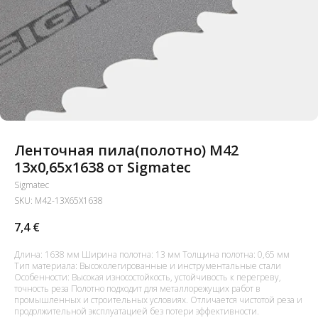
Ленточная пила(полотно) M42
13x0,65x1638 от Sigmatec
Sigmatec
SKU:
M42-13X65X1638
7,4
€
Длина: 1638 мм Ширина полотна: 13 мм Толщина полотна: 0,65 мм
Тип материала: Высоколегированные и инструментальные стали
Особенности: Высокая износостойкость, устойчивость к перегреву,
точность реза Полотно подходит для металлорежущих работ в
промышленных и строительных условиях. Отличается чистотой реза и
продолжительной эксплуатацией без потери эффективности.