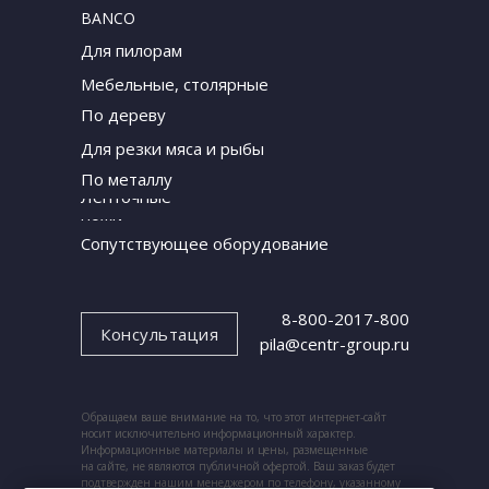
BANCO
Для пилорам
Мебельные, столярные
По дереву
Для резки мяса и рыбы
По металлу
Ленточные
ножи
Сопутствующее оборудование
8-800-2017-800
Консультация
pila@centr-group.ru
Обращаем ваше внимание на то, что этот интернет-сайт
носит исключительно информационный характер.
Информационные материалы и цены, размещенные
на сайте, не являются публичной офертой. Ваш заказ будет
подтвержден нашим менеджером по телефону, указанному