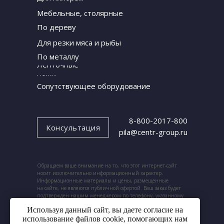
Мебельные, столярные
По дереву
Для резки мяса и рыбы
По металлу
Ленточные
ножи
Сопутствующее оборудование
8-800-2017-800
Консультация
pila@centr-group.ru
Обращаем ваше внимание на то, что этот интернет-сайт
носит исключительно информационный характер.
Информационные материалы и цены, размещенные
на сайте, не являются публичной офертой. Ваш заказ будет
подтвержден нашим менеджером по телефону, указанному
при заказе.
Используя данный сайт, вы даете согласие на
использование файлов cookie, помогающих нам