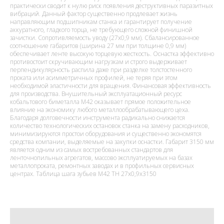
практически сводит к нулю риск появления деструктивных паразитных
вибраций. Данный фактор существенно продлевает жизнь
направляющим подшипникам станка и гарантирует получение
аккуратного, гладкого торца, не требующего сложной финишной
зачистки. Сопротивляемость уводу (27х0,9 мм). Сбалансированное
соотношение габаритов (ширина 27 мм при толщине 0,9 мм)
обеспечивает ленте высокую торцевую жесткость. Оснастка эффективно
противостоит скручивающим нагрузкам и строго выдерживает
перпендикулярность распила даже при разделке толстостенного
проката или асимметричных профилей, не теряя при этом
необходимой эластичности для вращения. Финансовая эффективность
для производства. Внушительный эксплуатационный ресурс
кобальтового биметалла M42 оказывает прямое положительное
влияние на экономику любого металлообрабатывающего цеха.
Благодаря долговечности инструмента радикально снижается
количество технологических остановок станка на замену расходников,
минимизируются простои оборудования и существенно экономятся
средства компании, выделяемые на закупки оснастки. Габарит 3150 мм
является одним из самых востребованных стандартов для
ленточнопильных агрегатов, массово эксплуатируемых на базах
металлопроката, ремонтных заводах и в профильных сервисных
центрах. Таблица шага зубьев M42 TH 27x0,9x3150