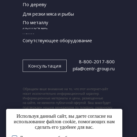
По дереву
Для резки мяса и рыбы
По металлу
Ленточные
ножи
Сопутствующее оборудование
8-800-2017-800
Консультация
pila@centr-group.ru
Обращаем ваше внимание на то, что этот интернет-сайт
носит исключительно информационный характер.
Информационные материалы и цены, размещенные
на сайте, не являются публичной офертой. Ваш заказ будет
подтвержден нашим менеджером по телефону, указанному
при заказе.
Используя данный сайт, вы даете согласие на
использование файлов cookie, помогающих нам
сделать его удобнее для вас.