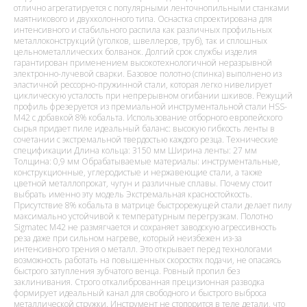
отлично агрегатируется с популярными ленточнопильными станками
маятникового и двухколонного типа. Оснастка спроектирована для
интенсивного и стабильного распила как различных профильных
металлоконструкций (уголков, швеллеров, труб), так и сплошных
цельнометаллических болванок. Долгий срок службы изделия
гарантирован применением высокотехнологичной неразрывной
электронно-лучевой сварки. Базовое полотно (спинка) выполнено из
эластичной рессорно-пружинной стали, которая легко нивелирует
циклическую усталость при непрерывном огибании шкивов. Режущий
профиль фрезеруется из премиальной инструментальной стали HSS-
M42 с добавкой 8% кобальта. Использование отборного европейского
сырья придает пиле идеальный баланс: высокую гибкость ленты в
сочетании с экстремальной твердостью каждого резца. Технические
спецификации Длина кольца: 3150 мм Ширина ленты: 27 мм
Толщина: 0,9 мм Обрабатываемые материалы: инструментальные,
конструкционные, углеродистые и нержавеющие стали, а также
цветной металлопрокат, чугун и различные сплавы. Почему стоит
выбрать именно эту модель Экстремальная красностойкость.
Присутствие 8% кобальта в матрице быстрорежущей стали делает пилу
максимально устойчивой к температурным перегрузкам. Полотно
Sigmatec M42 не размягчается и сохраняет заводскую агрессивность
реза даже при сильном нагреве, который неизбежен из-за
интенсивного трения о металл. Это открывает перед технологами
возможность работать на повышенных скоростях подачи, не опасаясь
быстрого затупления зубчатого венца. Ровный пропил без
заклинивания. Строго откалиброванная прецизионная разводка
формирует идеальный канал для свободного и быстрого выброса
металлической стружки. Инструмент не стопорится в теле детали, что