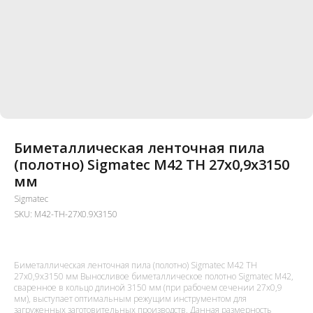
Биметаллическая ленточная пила
(полотно) Sigmatec M42 TH 27х0,9x3150
мм
Sigmatec
SKU:
M42-TH-27X0.9X3150
Биметаллическая ленточная пила (полотно) Sigmatec M42 TH
27х0,9x3150 мм Выносливое биметаллическое полотно Sigmatec M42,
сваренное в кольцо длиной 3150 мм (при рабочем сечении 27x0,9
мм), выступает оптимальным режущим инструментом для
загруженных заготовительных производств. Данная размерность