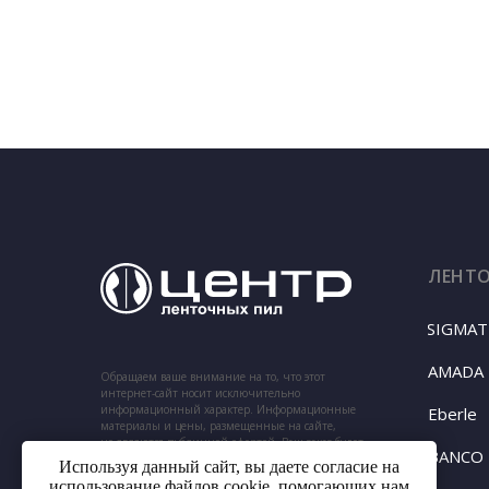
ЛЕНТ
SIGMAT
AMADA
Обращаем ваше внимание на то, что этот
интернет-сайт носит исключительно
информационный характер. Информационные
Eberle
материалы и цены, размещенные на сайте,
не являются публичной офертой. Ваш заказ будет
BANCO
подтвержден нашим менеджером по телефону,
Используя данный сайт, вы даете согласие на
указанному при заказе.
использование файлов cookie, помогающих нам