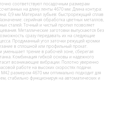
 точно соответствуют посадочным размерам
считанных на длину ленты 4670 мм: Длина контура:
на: 0,9 мм Материал зубьев: быстрорежущий сплав
Назначение: серийная обработка цветных металлов,
ных сталей. Точный и чистый пропил позволяет
рцевания. Металлические заготовки выпускаются без
 возможность сразу передавать их на следующие
цесса. Продуманный угол заточки режущей кромки
езание в сплошной или профильный прокат.
 уменьшает трение в рабочей зоне, сберегая
танка. Комбинация гибкой основы и надежного
 гасит возникающие вибрации. Полотно уверенно
асовой работе на высоких скоростях подачи.
c M42 размером 4670 мм оптимально подходит для
ем, стабильно функционируя на автоматических и