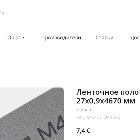
ru
О нас
Производители
Статьи
Дос
Ленточное поло
27x0,9x4670 мм
Sigmatec
SKU:
M42-27-09-4670
7,4
€