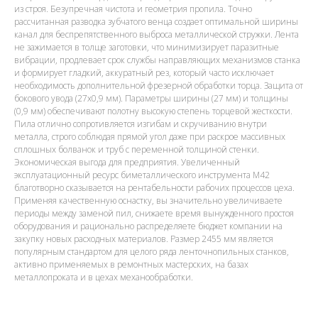
из строя. Безупречная чистота и геометрия пропила. Точно
рассчитанная разводка зубчатого венца создает оптимальной ширины
канал для беспрепятственного выброса металлической стружки. Лента
не зажимается в толще заготовки, что минимизирует паразитные
вибрации, продлевает срок службы направляющих механизмов станка
и формирует гладкий, аккуратный рез, который часто исключает
необходимость дополнительной фрезерной обработки торца. Защита от
бокового увода (27х0,9 мм). Параметры ширины (27 мм) и толщины
(0,9 мм) обеспечивают полотну высокую степень торцевой жесткости.
Пила отлично сопротивляется изгибам и скручиванию внутри
металла, строго соблюдая прямой угол даже при раскрое массивных
сплошных болванок и труб с переменной толщиной стенки.
Экономическая выгода для предприятия. Увеличенный
эксплуатационный ресурс биметаллического инструмента M42
благотворно сказывается на рентабельности рабочих процессов цеха.
Применяя качественную оснастку, вы значительно увеличиваете
периоды между заменой пил, снижаете время вынужденного простоя
оборудования и рационально распределяете бюджет компании на
закупку новых расходных материалов. Размер 2455 мм является
популярным стандартом для целого ряда ленточнопильных станков,
активно применяемых в ремонтных мастерских, на базах
металлопроката и в цехах механообработки.