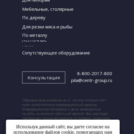
Мебельные, столярные
По дереву
Для резки мяса и рыбы
По металлу
Ленточные
ножи
Сопутствующее оборудование
8-800-2017-800
Консультация
pila@centr-group.ru
Обращаем ваше внимание на то, что этот интернет-сайт
носит исключительно информационный характер.
Информационные материалы и цены, размещенные
на сайте, не являются публичной офертой. Ваш заказ будет
подтвержден нашим менеджером по телефону, указанному
при заказе.
Используя данный сайт, вы даете согласие на
использование файлов cookie, помогающих нам