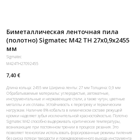
Биметаллическая ленточная пила
(полотно) Sigmatec M42 TH 27х0,9x2455
мм
Sigmatec
M424TH27092455
7,40
€
Длина кольца: 2455 мм Ширина ленты: 27 мм Толщина: 0,9 мм
Обрабатываемые материалы: углеродистые, автоматные,
инструментальные и нержавеющие стали, а также чугун, цветные
металлы и их сплавы. Устойчивость к перегреву и термическим
нагрузкам. Наличие 8% кобальта в химическом составе режущей
кромки наделяет зубья исключительной красностойкостью. Полотно
Sigmatec M42 способно выдерживать критические температуры,
возникающие при постоянном трении в процессе резания. Это
позволяет технологам использовать форсированные режимы пиления
без риска потери твердости и преждевременного выхода инструмента