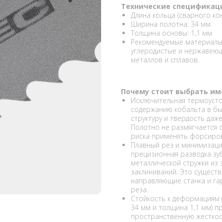
Технические спецификац
Длина кольца (сварного ко
Ширина полотна: 34 мм
Толщина основы: 1,1 мм
Рекомендуемые материалы 
углеродистые и нержавеющи
металлов и сплавов.
Почему стоит выбрать им
Исключительная термоусто
содержанию кобальта в бы
структуру и твердость даж
Полотно не размягчается 
риска применять форсиров
Плавный рез и минимизац
прецизионная разводка зу
металлической стружки из 
заклиниваний. Это сущест
направляющие станка и га
реза.
Стойкость к деформациям 
34 мм и толщина 1,1 мм) 
пространственную жесткос