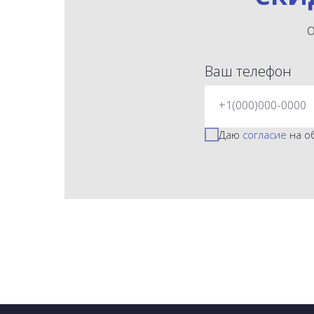
О
Ваш телефон
+1(000)000-0000
Даю
согласие
на о