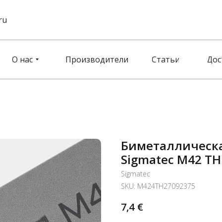
ru
О нас
Производители
Статьи
Дос
Биметаллическа
Sigmatec M42 TH
Sigmatec
SKU:
M424TH27092375
7,4
€