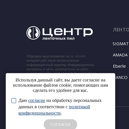
ЛЕНТ
SIGMAT
AMADA
Обращаем ваше внимание на то, что этот
интернет-сайт носит исключительно
информационный характер. Информационные
Eberle
материалы и цены, размещенные на сайте,
не являются публичной офертой. Ваш заказ будет
BANCO
подтвержден нашим менеджером по телефону,
Используя данный сайт, вы даете согласие на
указанному при заказе.
использование файлов cookie, помогающих нам
сделать его удобнее для вас.
Даю
согласие
на обработку персональных
данных в соответствии с
политикой
конфиденциальности
.
© 2024. ООО «Центр ленточных
пил». Все права защищены.
СОГЛАСЕН