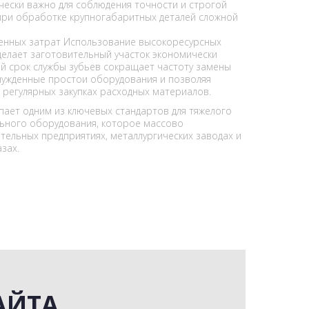
ически важно для соблюдения точности и строгой
при обработке крупногабаритных деталей сложной
енных затрат Использование высокоресурсных
делает заготовительный участок экономически
й срок службы зубьев сокращает частоту замены
нужденные простои оборудования и позволяя
 регулярных закупках расходных материалов.
пает одним из ключевых стандартов для тяжелого
ного оборудования, которое массово
ельных предприятиях, металлургических заводах и
зах.
АЙТА