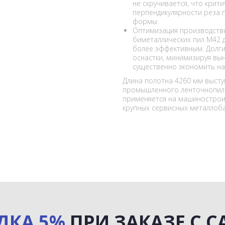
не скручивается, что крит
перпендикулярности реза 
формы.
Оптимизация производств
биметаллических пил M42 
более эффективным. Долги
оснастки, минимизируя вы
существенно экономить на
Длина полотна 4260 мм высту
промышленного ленточнопиль
применяется на машиностроит
крупных сервисных металлоба
ДКА 5%
ПРИ ЗАКАЗЕ С С