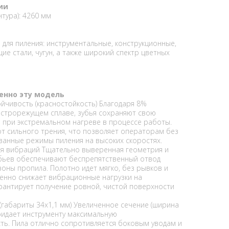
ии
нтура): 4260 мм
для пиления: инструментальные, конструкционные,
е стали, чугун, а также широкий спектр цветных
енно эту модель
йчивость (красностойкость) Благодаря 8%
строрежущем сплаве, зубья сохраняют свою
е при экстремальном нагреве в процессе работы.
от сильного трения, что позволяет операторам без
анные режимы пиления на высоких скоростях.
ия вибраций Тщательно выверенная геометрия и
бьев обеспечивают беспрепятственный отвод
зоны пропила. Полотно идет мягко, без рывков и
венно снижает вибрационные нагрузки на
рантирует получение ровной, чистой поверхности
(габариты 34х1,1 мм) Увеличенное сечение (ширина
придает инструменту максимальную
ть. Пила отлично сопротивляется боковым уводам и