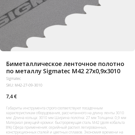
Биметаллическое ленточное полотно
по металлу Sigmatec M42 27x0,9x3010
Sigmatec
SKU:
M42-27-09-3010
7,4
€
Габариты инструмента строго соответствуют посадочным
характеристикам оборудования, рассчитанного на длину ленты 3010
мм: Длина кольца: 3010 мм Ширина полотна: 27 мм Толщина: 0,9 мм
Материал режущей кромки: быстрорежущая сталь M42 (доля кобальта
8%) Сфера применения: серийный распил легированных,
конструкционных сталей и цветных сплавов. Экономия времени на