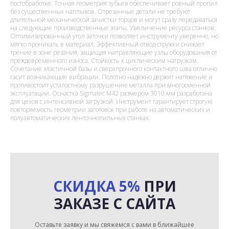
постобработке. Точная геометрия зубьев обеспечивает ровный пропил
без существенных наплывов. Отрезанные детали не требуют
длительной механической зачистки торцов и могут сразу передаваться
на следующие производственные этапы. Увеличение ресурса станков.
Оптимизированный угол заточки позволяет инструменту уверенно, но
мягко проникать в материал. Эффективный отвод стружки снижает
трение в зоне резания, защищая направляющие узлы оборудования от
преждевременного износа. Стойкость к циклическим нагрузкам.
Сочетание эластичной базы и сверхпрочного контактного шва отлично
гасит возникающие вибрации. Полотно надежно держит натяжение и
противостоит усталостному разрушению металла при многосменной
эксплуатации. Оснастка Sigmatec M42 размером 3010 мм разработана
для цехов с интенсивной загрузкой. Инструмент гарантирует строгую
повторяемость геометрии заготовок при работе на автоматических и
полуавтоматических ленточнопильных станках.
СКИДКА 5%
ПРИ
ЗАКАЗЕ С САЙТА
Оставьте заявку и мы свяжемся с вами в ближайшее