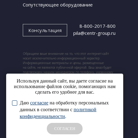
Сопутствующее оборудование
8-800-2017-800
Консультация
pila@centr-group.ru
Обращаем ваше внимание на то, что этот интернет-сайт
носит исключительно информационный характер.
Информационные материалы и цены, размещенные
на сайте, не являются публичной офертой. Ваш заказ будет
подтвержден нашим менеджером по телефону, указанному
при заказе.
Используя данный сайт, вы даете согласие на
использование файлов cookie, помогающих нам
сделать его удобнее для вас.
Даю
согласие
на обработку персональных
© 2024. ООО «Центр ленточных пил».
Cогласие на обработку
данных в соответствии с
политикой
Все права защищены.
персональных данных
конфиденциальности
.
Политика конфиденциальности
СОГЛАСЕН
Аудитория
Сайт сделан