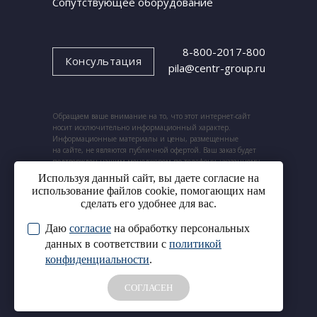
Сопутствующее оборудование
8-800-2017-800
Консультация
pila@centr-group.ru
Обращаем ваше внимание на то, что этот интернет-сайт
носит исключительно информационный характер.
Информационные материалы и цены, размещенные
на сайте, не являются публичной офертой. Ваш заказ будет
подтвержден нашим менеджером по телефону, указанному
при заказе.
Используя данный сайт, вы даете согласие на
использование файлов cookie, помогающих нам
сделать его удобнее для вас.
Даю
согласие
на обработку персональных
© 2024. ООО «Центр ленточных пил».
Cогласие на обработку
данных в соответствии с
политикой
Все права защищены.
персональных данных
конфиденциальности
.
Политика конфиденциальности
СОГЛАСЕН
Аудитория
Сайт сделан