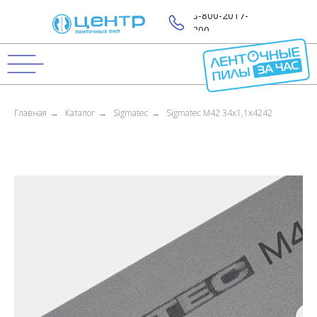
8-800-2017-
800
Главная
→
Каталог
→
Sigmatec
→
Sigmatec M42 34x1,1x4242