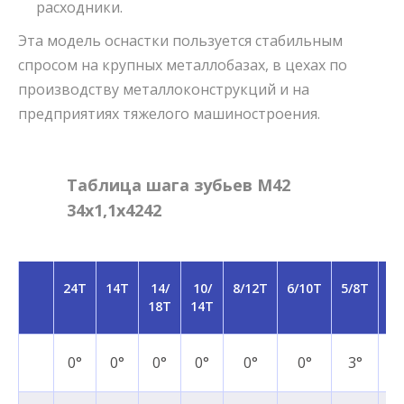
расходники.
Эта модель оснастки пользуется стабильным
спросом на крупных металлобазах, в цехах по
производству металлоконструкций и на
предприятиях тяжелого машиностроения.
Таблица шага зубьев M42
34x1,1x4242
24T
14T
14/
10/
8/12T
6/10T
5/8T
5/
18T
14T
T
0°
0°
0°
0°
0°
0°
3°
7