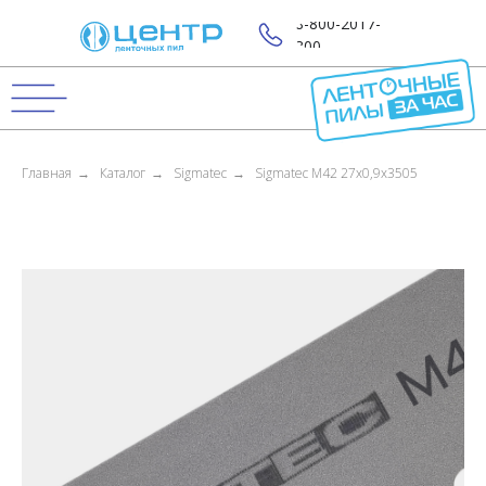
8-800-2017-
800
Главная
→
Каталог
→
Sigmatec
→
Sigmatec M42 27x0,9x3505