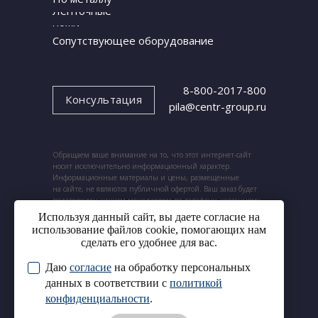
Ленточные
ножи
Сопутствующее оборудование
8-800-2017-800
Консультация
pila@centr-group.ru
Обращаем ваше внимание на то, что этот интернет-сайт
носит исключительно информационный характер.
Информационные материалы и цены, размещенные
на сайте, не являются публичной офертой. Ваш заказ будет
подтвержден нашим менеджером по телефону, указанному
при заказе.
Используя данный сайт, вы даете согласие на
использование файлов cookie, помогающих нам
сделать его удобнее для вас.
Даю
согласие
на обработку персональных
© 2024. ООО «Центр ленточных пил».
Cогласие на обработку
данных в соответствии с
политикой
Все права защищены.
персональных данных
конфиденциальности
.
Политика конфиденциальности