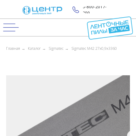
8-800-2017-
800
Главная
→
Каталог
→
Sigmatec
→
Sigmatec M42 27x0,9x3360