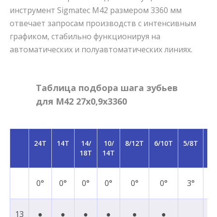
инструмент Sigmatec M42 размером 3360 мм
отвечает запросам производств с интенсивным
графиком, стабильно функционируя на
автоматических и полуавтоматических линиях.
Таблица подбора шага зубьев
для M42 27x0,9x3360
24T
14T
14/
10/
8/12T
6/10T
5/8T
5/
18T
14T
T
0°
0°
0°
0°
0°
0°
3°
7
13
●
●
●
●
●
●