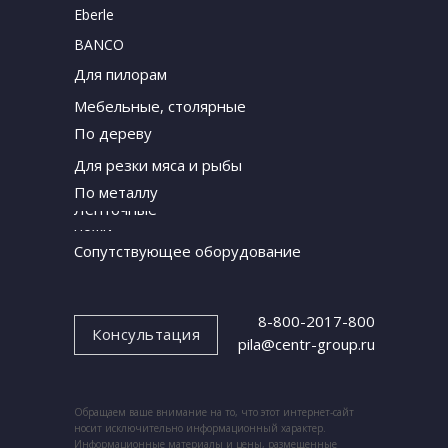
Eberle
BANCO
Для пилорам
Мебельные, столярные
По дереву
Для резки мяса и рыбы
По металлу
Ленточные
ножи
Сопутствующее оборудование
8-800-2017-800
Консультация
pila@centr-group.ru
Обращаем ваше внимание на то, что этот интернет-сайт
носит исключительно информационный характер.
Информационные материалы и цены, размещенные