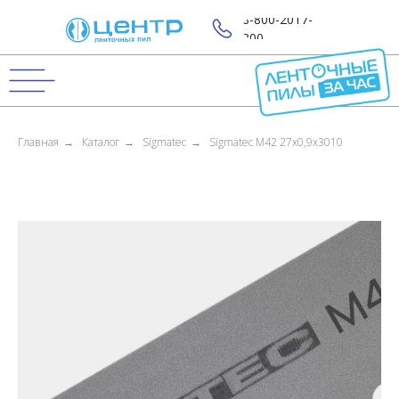
8-800-2017-
800
Главная
→
Каталог
→
Sigmatec
→
Sigmatec M42 27x0,9x3010