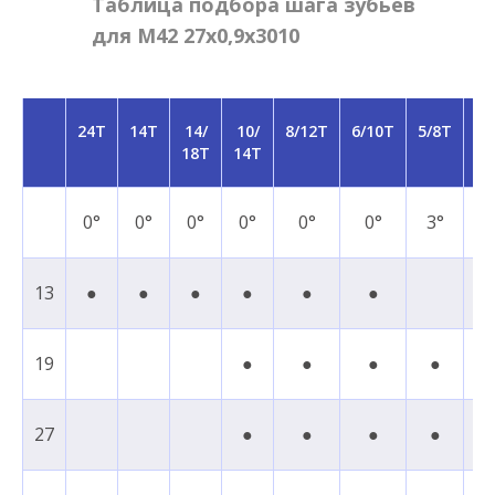
Таблица подбора шага зубьев
для M42 27x0,9x3010
24T
14T
14/
10/
8/12T
6/10T
5/8T
5/
18T
14T
T
0°
0°
0°
0°
0°
0°
3°
7
13
●
●
●
●
●
●
19
●
●
●
●
27
●
●
●
●
●