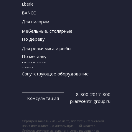
Eberle
BANCO
Для пилорам
Мебельные, столярные
По дереву
Для резки мяса и рыбы
По металлу
Ленточные
ножи
Сопутствующее оборудование
8-800-2017-800
Консультация
pila@centr-group.ru
Обращаем ваше внимание на то, что этот интернет-сайт
носит исключительно информационный характер.
Информационные материалы и цены, размещенные