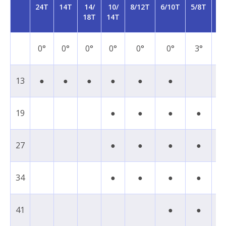
24T
14T
14/
10/
8/12T
6/10T
5/8T
5/
18T
14T
T
0°
0°
0°
0°
0°
0°
3°
7
13
●
●
●
●
●
●
19
●
●
●
●
27
●
●
●
●
●
34
●
●
●
●
41
●
●