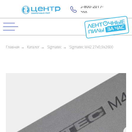
8-800-2017-
800
Главная
→
Каталог
→
Sigmatec
→
Sigmatec M42 27x0,9x2600