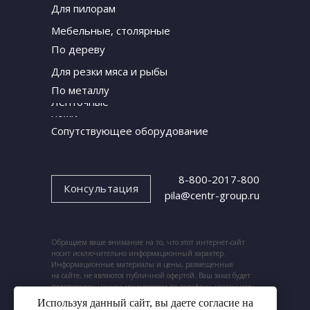
Для пилорам
Мебельные, столярные
По дереву
Для резки мяса и рыбы
По металлу
Ленточные
ножи
Сопутствующее оборудование
8-800-2017-800
Консультация
pila@centr-group.ru
Обращаем ваше внимание на то, что этот интернет-сайт
носит исключительно информационный характер.
Информационные материалы и цены, размещенные
на сайте, не являются публичной офертой. Ваш заказ будет
подтвержден нашим менеджером по телефону, указанному
при заказе.
Используя данный сайт, вы даете согласие на