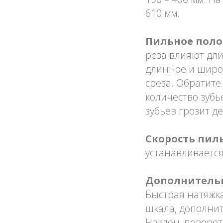
610 мм.
Пильное поло
реза влияют дли
длинное и широк
среза. Обратите
количество зубь
зубьев грозит д
Скорость пил
устанавливается
Дополнитель
Быстрая натяжка
шкала, дополнит
Наклон, поворот