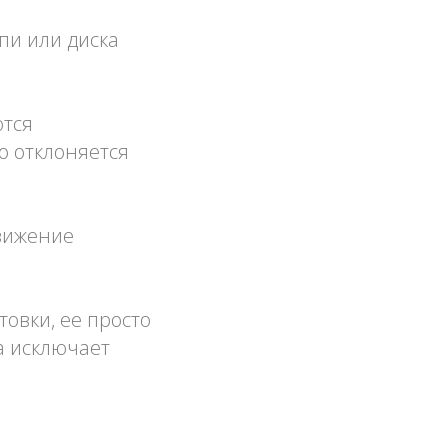
пи или диска
ются
о отклоняется
вижение
товки, ее просто
а исключает