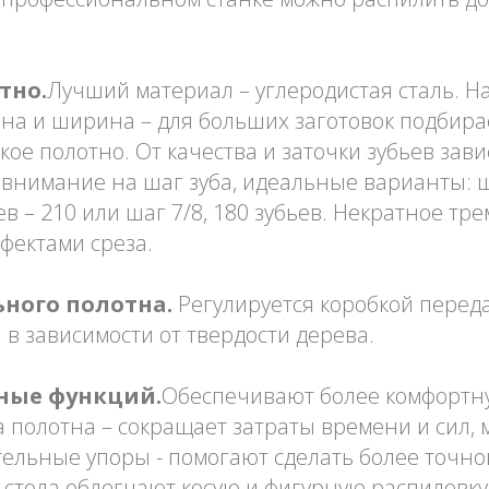
тно.
Лучший материал – углеродистая сталь. Н
на и ширина – для больших заготовок подбира
ое полотно. От качества и заточки зубьев зави
 внимание на шаг зуба, идеальные варианты: ш
ев – 210 или шаг 7/8, 180 зубьев. Некратное тр
ефектами среза.
ьного полотна.
Регулируется коробкой переда
 в зависимости от твердости дерева.
ные функций.
Обеспечивают более комфортну
 полотна – сокращает затраты времени и сил,
ельные упоры - помогают сделать более точно
 стола облегчают косую и фигурную распиловку,