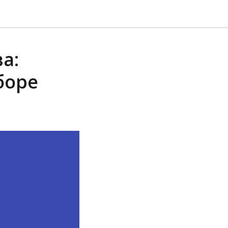
а:
боре