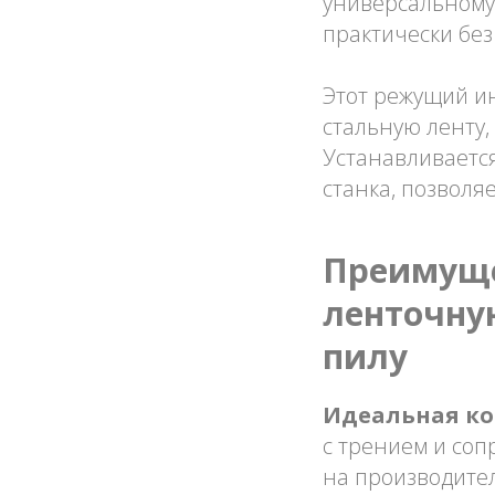
универсальному,
практически без
Этот режущий и
стальную ленту,
Устанавливается
станка, позволя
Преимуще
ленточную
пилу
Идеальная ко
с трением и соп
на производител