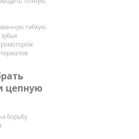
зводить точную,
цованную гибкую
 зубья.
ктромотором
атериалов.
брать
и цепную
на борьбу
я