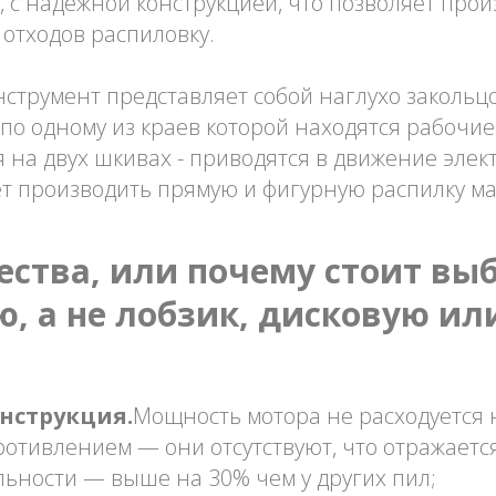
 с надежной конструкцией, что позволяет прои
 отходов распиловку.
нструмент представляет собой наглухо заколь
 по одному из краев которой находятся рабочие
 на двух шкивах - приводятся в движение эле
ет производить прямую и фигурную распилку м
ства, или почему стоит вы
, а не лобзик, дисковую ил
нструкция.
Мощность мотора не расходуется 
ротивлением — они отсутствуют, что отражаетс
ьности — выше на 30% чем у других пил;