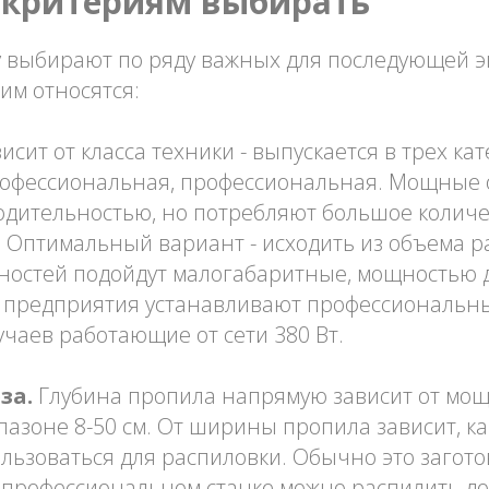
 критериям выбирать
 выбирают по ряду важных для последующей э
ним относятся:
исит от класса техники - выпускается в трех кат
рофессиональная, профессиональная. Мощные 
одительностью, но потребляют большое количе
 Оптимальный вариант - исходить из объема р
остей подойдут малогабаритные, мощностью до
редприятия устанавливают профессиональны
чаев работающие от сети 380 Вт.
за.
Глубина пропила напрямую зависит от мощ
пазоне 8-50 см. От ширины пропила зависит, 
ользоваться для распиловки. Обычно это заго
а профессиональном станке можно распилить д