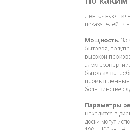
По каким
Ленточную пилу
показателей. К 
Мощность.
Зав
бытовая, полуп
высокой произв
электроэнергии.
бытовых потребн
промышленные п
большинстве слу
Параметры ре
находится в диа
доски могут исп
190 – 400 мм. Н