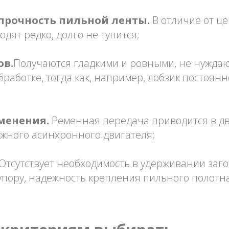
рочность пильной ленты.
В отличие от це
дят редко, долго не тупится;
ов.
Получаются гладкими и ровными, не нужда
работке, тогда как, например, лобзик постоянн
менения.
Ременная передача приводится в д
жного асинхронного двигателя;
Отсутствует необходимость в удерживании заго
упору, надежность крепления пильного полотн