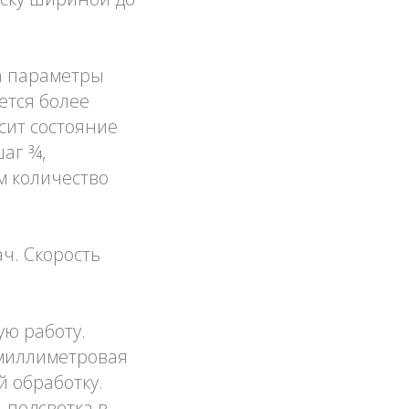
а параметры
ется более
сит состояние
аг ¾,
ем количество
ч. Скорость
ю работу.
 миллиметровая
й обработку.
 подсветка в