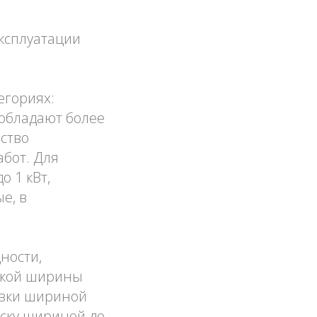
ксплуатации
егориях:
обладают более
ство
абот. Для
 1 кВт,
е, в
ности,
какой ширины
товки шириной
оску шириной до