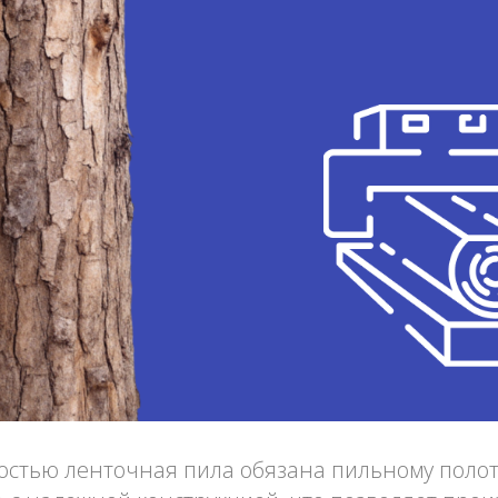
остью ленточная пила обязана пильному полот